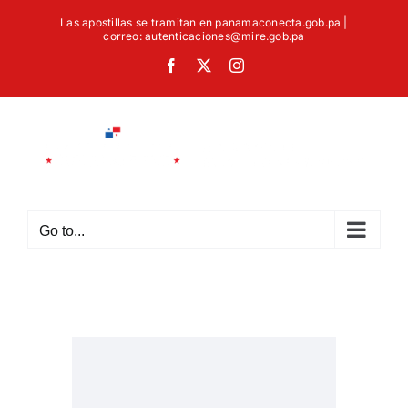
Skip
Las apostillas se tramitan en panamaconecta.gob.pa |
to
correo: autenticaciones@mire.gob.pa
content
Facebook
X
Instagram
Go to...