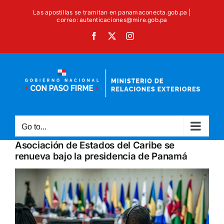
Skip
Las apostillas se tramitan en panamaconecta.gob.pa |
to
correo: autenticaciones@mire.gob.pa
content
Facebook
X
Instagram
Go to...
Asociación de Estados del Caribe se
renueva bajo la presidencia de Panamá
View
Larger
Image