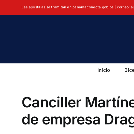
Skip
Las apostillas se tramitan en panamaconecta.gob.pa | correo: 
to
content
Inicio
Bic
Canciller Martí
de empresa Dra