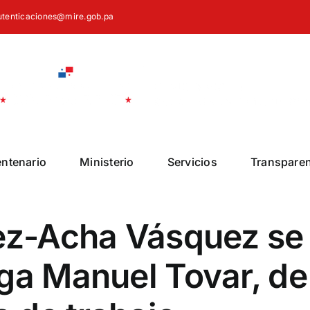
autenticaciones@mire.gob.pa
entenario
Ministerio
Servicios
Transpare
nez-Acha Vásquez se
ga Manuel Tovar, de