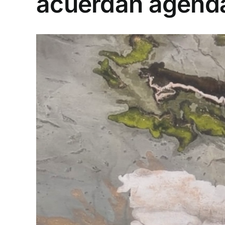
acuerdan agenda
View
Larger
Image