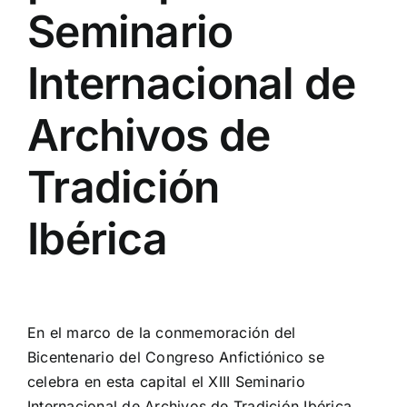
Seminario
Internacional de
Archivos de
Tradición
Ibérica
View
Larger
En el marco de la conmemoración del
Image
Bicentenario del Congreso Anfictiónico se
celebra en esta capital el XIII Seminario
Internacional de Archivos de Tradición Ibérica