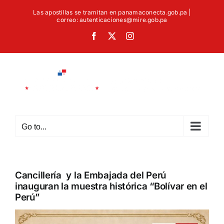
Skip
Las apostillas se tramitan en panamaconecta.gob.pa |
to
correo: autenticaciones@mire.gob.pa
content
Facebook
X
Instagram
Go to...
Cancillería y la Embajada del Perú
inauguran la muestra histórica “Bolívar en el
Perú”
View