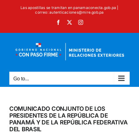
Skip
Las apostillas se tramitan en panamaconecta.gob.pa |
to
correo: autenticaciones@mire.gob.pa
content
Facebook
X
Instagram
Go to...
COMUNICADO CONJUNTO DE LOS
PRESIDENTES DE LA REPÚBLICA DE
PANAMÁ Y DE LA REPÚBLICA FEDERATIVA
DEL BRASIL