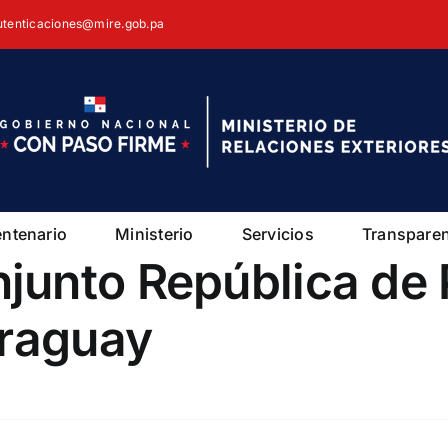
autenticaciones@mire.gob.pa
entenario
Ministerio
Servicios
Transpare
junto República de
araguay