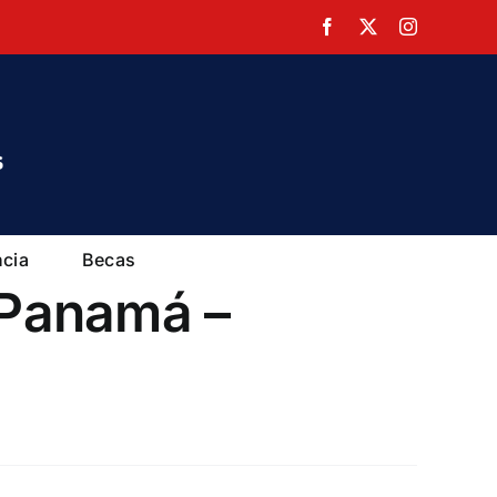
Facebook
X
Instagram
ncia
Becas
 Panamá –