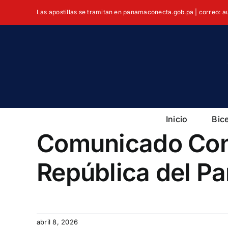
Skip
Las apostillas se tramitan en panamaconecta.gob.pa | correo: 
to
content
Inicio
Bic
Comunicado Con
República del P
abril 8, 2026