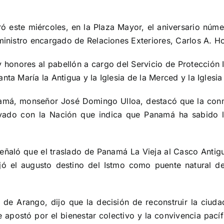
 este miércoles, en la Plaza Mayor, el aniversario núm
ministro encargado de Relaciones Exteriores, Carlos A. Ho
y honores al pabellón a cargo del Servicio de Protección I
nta María la Antigua y la Iglesia de la Merced y la Iglesi
Panamá, monseñor José Domingo Ulloa, destacó que la co
vado con la Nación que indica que Panamá ha sabido le
señaló que el traslado de Panamá La Vieja al Casco Antigu
forjó el augusto destino del Istmo como puente natural 
s de Arango, dijo que la decisión de reconstruir la ciud
se apostó por el bienestar colectivo y la convivencia pac