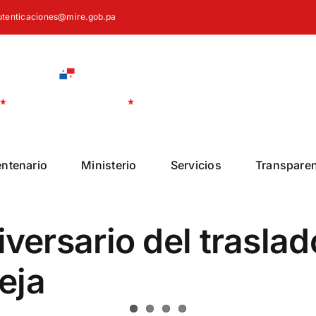
autenticaciones@mire.gob.pa
entenario
Ministerio
Servicios
Transpare
ersario del traslad
eja