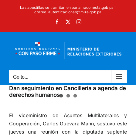
Skip
Las apostillas se tramitan en panamaconecta.gob.pa |
to
correo: autenticaciones@mire.gob.pa
content
Facebook
X
Instagram
Go to...
Dan seguimiento en Cancillería a agenda de
derechos humanos
View
Larger
El viceministro de Asuntos Multilaterales y
Image
Cooperación, Carlos Guevara Mann, sostuvo este
jueves una reunión con la diputada suplente