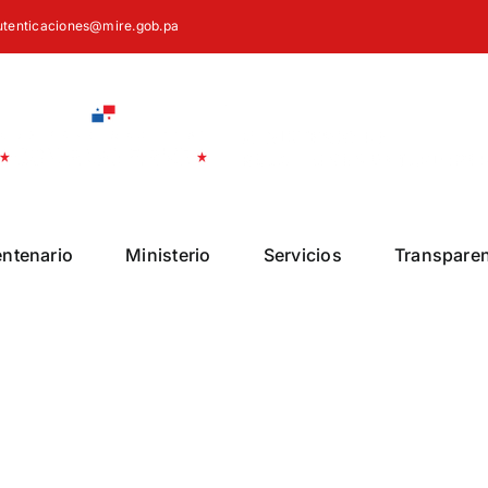
autenticaciones@mire.gob.pa
entenario
Ministerio
Servicios
Transpare