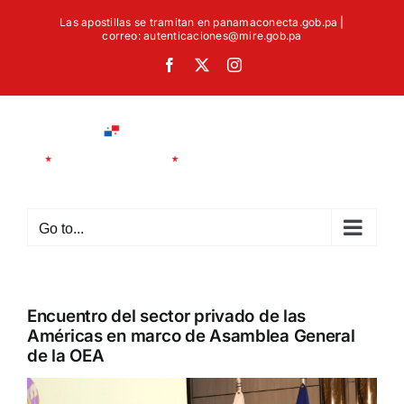
Skip
Las apostillas se tramitan en panamaconecta.gob.pa |
to
correo: autenticaciones@mire.gob.pa
content
Facebook
X
Instagram
Go to...
Encuentro del sector privado de las
Américas en marco de Asamblea General
de la OEA
View