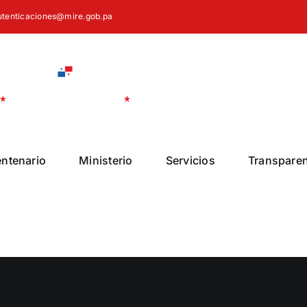
autenticaciones@mire.gob.pa
entenario
Ministerio
Servicios
Transpare