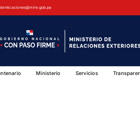
autenticaciones@mire.gob.pa
entenario
Ministerio
Servicios
Transpare