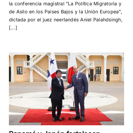
la conferencia magistral "La Política Migratoria y
destaca
la
de Asilo en los Países Bajos y la Unión Europea",
cooperación
dictada por el juez neerlandés Aniel Palahdsingh,
internacional
[...]
como
eje
de
una
política
migratoria
segura,
legal
y
humana