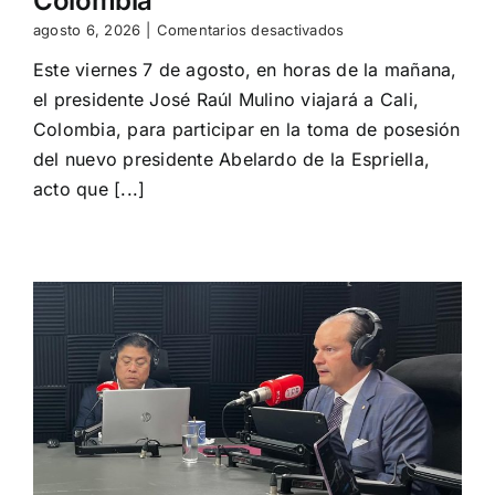
Colombia
en
agosto 6, 2026
|
Comentarios desactivados
Mulino
Este viernes 7 de agosto, en horas de la mañana,
participa
en
el presidente José Raúl Mulino viajará a Cali,
toma
Colombia, para participar en la toma de posesión
de
posesión
del nuevo presidente Abelardo de la Espriella,
del
acto que [...]
presidente
de
Colombia