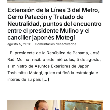
Extensión de la Línea 3 del Metro,
Cerro Patacón y Tratado de
Neutralidad, puntos del encuentro
entre el presidente Mulino y el
canciller japonés Motegi
en
agosto 5, 2026
|
Comentarios desactivados
Extensión
El presidente de la República de Panamá, José
de
la
Raúl Mulino, recibió este miércoles, 5 de agosto,
Línea
al ministro de Asuntos Exteriores de Japón,
3
del
Toshimitsu Motegi, quien ratificó la estrategia e
Metro,
interés de su país [...]
Cerro
Patacón
y
Tratado
de
Neutralidad,
puntos