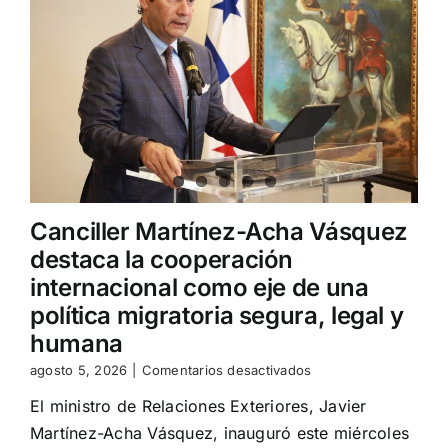
del
encuentro
entre
el
presidente
Mulino
y
el
canciller
japonés
Motegi
Canciller Martínez-Acha Vásquez
destaca la cooperación
internacional como eje de una
política migratoria segura, legal y
humana
en
agosto 5, 2026
|
Comentarios desactivados
Canciller
El ministro de Relaciones Exteriores, Javier
Martínez-
Acha
Martínez-Acha Vásquez, inauguró este miércoles
Vásquez