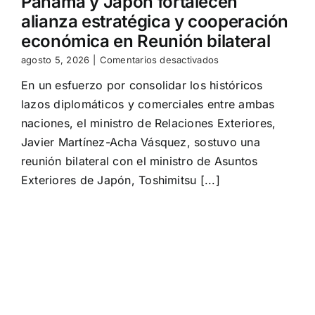
Panamá y Japón fortalecen
alianza estratégica y cooperación
económica en Reunión bilateral
en
agosto 5, 2026
|
Comentarios desactivados
Panamá
En un esfuerzo por consolidar los históricos
y
Japón
lazos diplomáticos y comerciales entre ambas
fortalecen
naciones, el ministro de Relaciones Exteriores,
alianza
estratégica
Javier Martínez-Acha Vásquez, sostuvo una
y
reunión bilateral con el ministro de Asuntos
cooperación
Exteriores de Japón, Toshimitsu [...]
económica
en
Reunión
bilateral