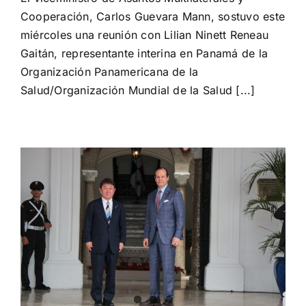
la
Cooperación, Carlos Guevara Mann, sostuvo este
OPS/OMS
miércoles una reunión con Lilian Ninett Reneau
fortalecen
lazos
Gaitán, representante interina en Panamá de la
históricos
Organización Panamericana de la
de
Salud/Organización Mundial de la Salud [...]
cooperación
en
el
desarrollo
de
programas
de
salud
pública
en
Panamá