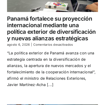
Panamá fortalece su proyección
internacional mediante una
política exterior de diversificación
y nuevas alianzas estratégicas
en
agosto 6, 2026
|
Comentarios desactivados
Panamá
“La política exterior de Panamá avanza con una
fortalece
su
estrategia centrada en la diversificación de
proyección
alianzas, la apertura de nuevos mercados y el
internacional
mediante
fortalecimiento de la cooperación internacional”,
una
afirmó el ministro de Relaciones Exteriores,
política
Javier Martínez-Acha [...]
exterior
de
diversificación
y
nuevas