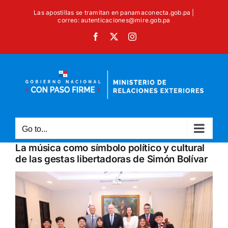
Skip
Las apostillas se tramitan en panamaconecta.gob.pa |
to
correo: autenticaciones@mire.gob.pa
content
Facebook
X
Instagram
Go to...
La música como símbolo político y cultural
de las gestas libertadoras de Simón Bolívar
View
Larger
Image