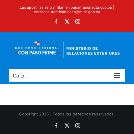
Skip
Las apostillas se tramitan en panamaconecta.gob.pa |
to
correo: autenticaciones@mire.gob.pa
content
Facebook
X
Instagram
Go to...
Copyright 2026 | Todos los derechos reservados.
Facebook
X
Instagram