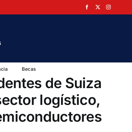
Facebook
X
Instagram
ncia
Becas
dentes de Suiza
ector logístico,
semiconductores