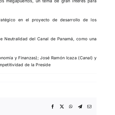
ros megapuertos, un tema de gran interés para
atégico en el proyecto de desarrollo de los
 de Neutralidad del Canal de Panamá, como una
onomía y Finanzas); José Ramón Icaza (Canal) y
petitividad de la Preside
Facebook
X
WhatsApp
Telegram
Email