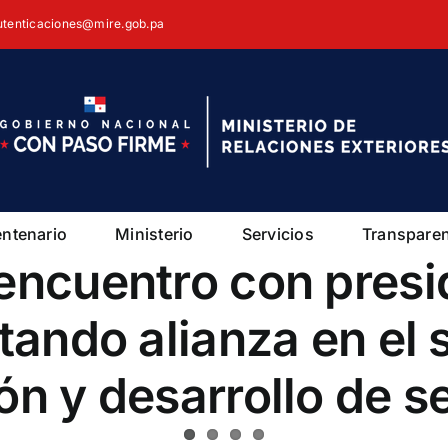
autenticaciones@mire.gob.pa
entenario
Ministerio
Servicios
Transpare
encuentro con presi
tando alianza en el s
ón y desarrollo de 