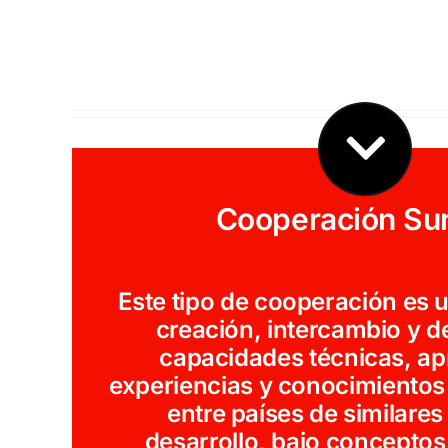
Cooperación Su
Este tipo de cooperación es ut
creación, intercambio y d
capacidades técnicas, ap
experiencias y conocimientos
entre países de similares
desarrollo, bajo conceptos