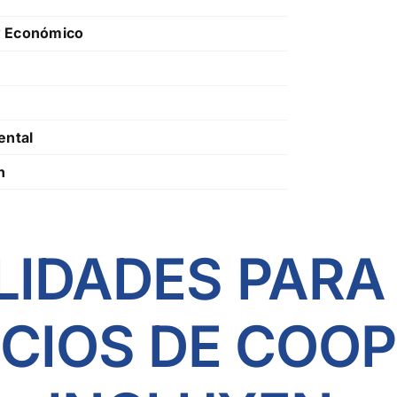
y Económico
ental
n
IDADES PARA
ICIOS DE COO