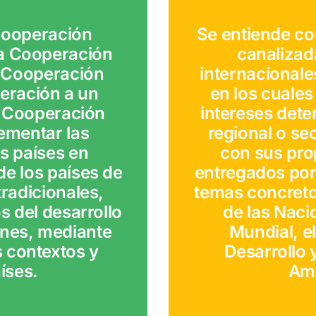
Cooperación
Se entiende co
la Cooperación
canalizad
la Cooperación
internacionale
eración a un
en los cuales
La Cooperación
intereses dete
ementar las
regional o se
os países en
con sus pro
de los países de
entregados por
tradicionales,
temas concreto
s del desarrollo
de las Naci
unes, mediante
Mundial, e
s contextos y
Desarrollo 
íses.
Amé