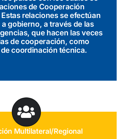
elaciones de Cooperación
 Estas relaciones se efectúan
a gobierno, a través de las
gencias, que hacen las veces
ias de cooperación, como
 de coordinación técnica.
ión Multilateral/Regional