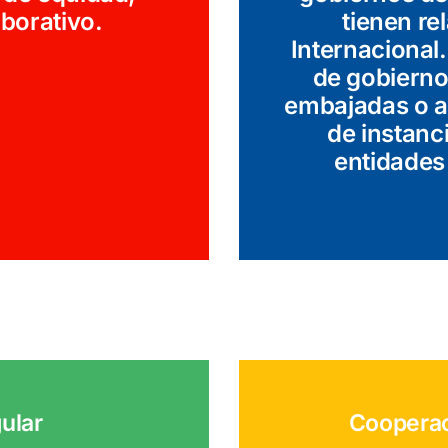
aborativo.
tienen r
Internacional.
de gobierno 
embajadas o a
de instanc
entidades
ular
Cooperac