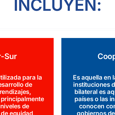
INCLUYEN:
r-Sur
Coop
ilizada para la
Es aquella en 
esarrollo de
instituciones 
rendizajes,
bilateral es a
 principalmente
países o las i
 niveles de
conocen como
 de equidad,
gobiernos de 