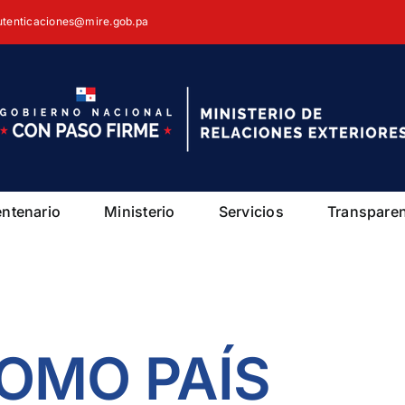
autenticaciones@mire.gob.pa
entenario
Ministerio
Servicios
Transpare
OMO PAÍS