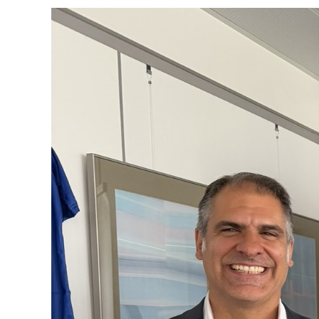
View
Larger
Image