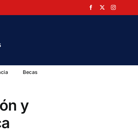
Facebook
X
Instagram
ncia
Becas
ión y
ca