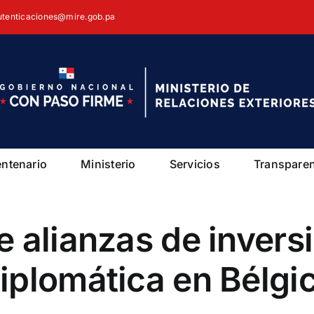
autenticaciones@mire.gob.pa
entenario
Ministerio
Servicios
Transpare
 alianzas de invers
iplomática en Bélgi