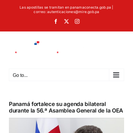
Skip
Las apostillas se tramitan en panamaconecta.gob.pa |
to
correo: autenticaciones@mire.gob.pa
content
Facebook
X
Instagram
Go to...
Panamá fortalece su agenda bilateral
durante la 56.ª Asamblea General de la OEA
View
Larger