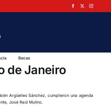
Facebook
X
Instagram
ncia
Becas
o de Janeiro
Rubén Argüelles Sánchez, cumplieron una agenda
ente, José Raúl Mulino.