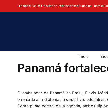
Skip
Las apostillas se tramitan en panamaconecta.gob.pa | correo: 
to
content
Inicio
Bic
Panamá fortalece
View
Larger
El embajador de Panamá en Brasil, Flavio Ménd
Image
orientada a la diplomacia deportiva, educativa, 
Como punto central de la agenda, ambos diplomá