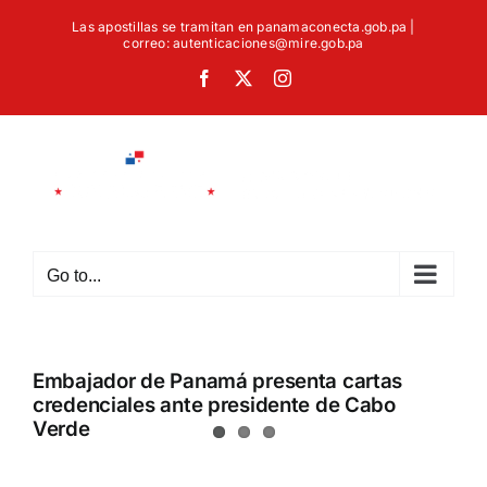
Skip
Las apostillas se tramitan en panamaconecta.gob.pa |
to
correo: autenticaciones@mire.gob.pa
content
Facebook
X
Instagram
Go to...
Embajador de Panamá presenta cartas
credenciales ante presidente de Cabo
Verde
View