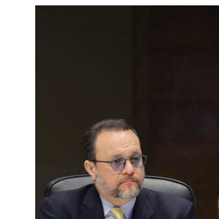
View
Larger
Image