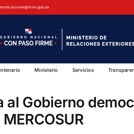
autenticaciones@mire.gob.pa
entenario
Ministerio
Servicios
Transpare
 al Gobierno democr
el MERCOSUR