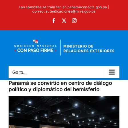
Skip
Las apostillas se tramitan en panamaconecta.gob.pa |
to
correo: autenticaciones@mire.gob.pa
content
Facebook
X
Instagram
Go to...
Panamá se convirtió en centro de diálogo
político y diplomático del hemisferio
View
Larger
Image