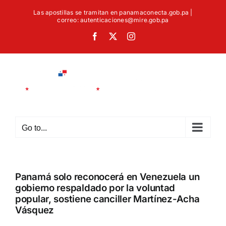
Skip
Las apostillas se tramitan en panamaconecta.gob.pa |
to
correo: autenticaciones@mire.gob.pa
content
Facebook
X
Instagram
Go to...
Panamá solo reconocerá en Venezuela un
gobierno respaldado por la voluntad
popular, sostiene canciller Martínez-Acha
Vásquez