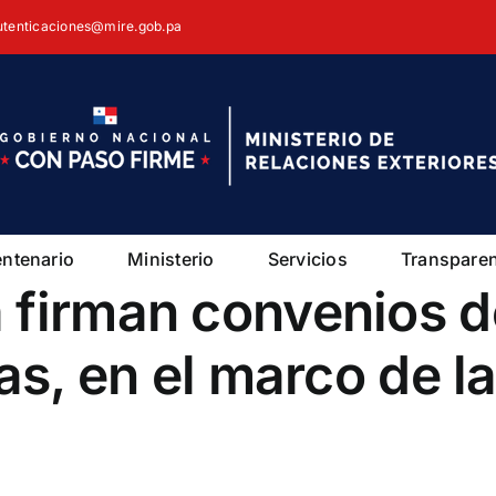
autenticaciones@mire.gob.pa
entenario
Ministerio
Servicios
Transpare
 firman convenios d
as, en el marco de l