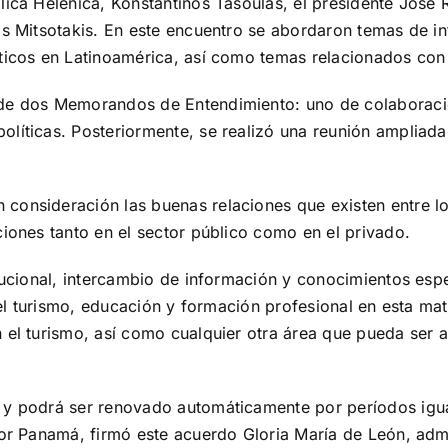
ica Helénica, Konstantínos Tasoúlas, el presidente José R
kos Mitsotakis. En este encuentro se abordaron temas de 
ticos en Latinoamérica, así como temas relacionados con e
de dos Memorandos de Entendimiento: uno de colaboració
líticas. Posteriormente, se realizó una reunión ampliada
 consideración las buenas relaciones que existen entre 
ciones tanto en el sector público como en el privado.
itucional, intercambio de información y conocimientos es
 del turismo, educación y formación profesional en esta m
 el turismo, así como cualquier otra área que pueda ser 
 y podrá ser renovado automáticamente por períodos igual
Por Panamá, firmó este acuerdo Gloria María de León, adm