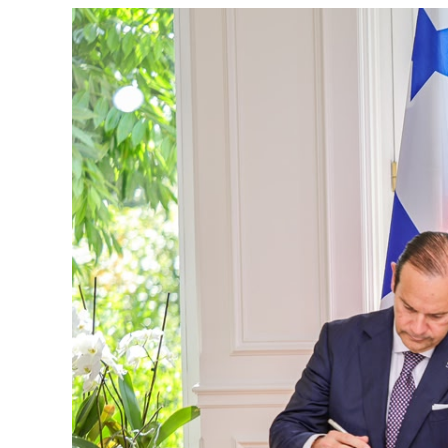
View
Larger
Image