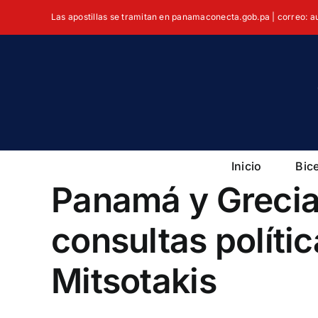
Skip
Las apostillas se tramitan en panamaconecta.gob.pa | correo: 
to
content
Inicio
Bic
Panamá y Grecia
consultas polític
Mitsotakis