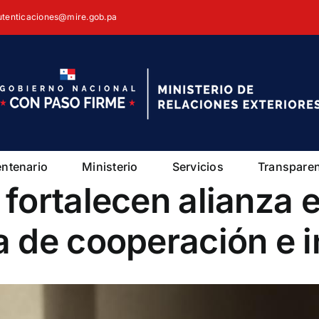
autenticaciones@mire.gob.pa
entenario
Ministerio
Servicios
Transpare
ortalecen alianza e
 de cooperación e i