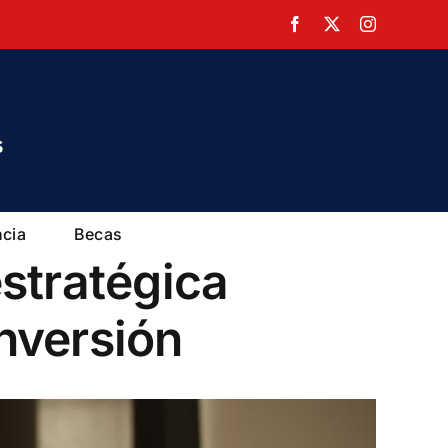
Facebook
X
Instagram
ncia
Becas
stratégica
nversión