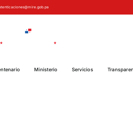
autenticaciones@mire.gob.pa
entenario
Ministerio
Servicios
Transpare