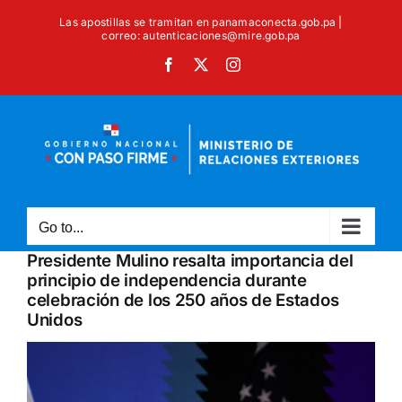
Skip
Las apostillas se tramitan en panamaconecta.gob.pa |
to
correo: autenticaciones@mire.gob.pa
content
Facebook
X
Instagram
Go to...
Presidente Mulino resalta importancia del
principio de independencia durante
celebración de los 250 años de Estados
Unidos
View
Larger
Image