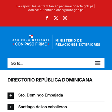
Skip
Las apostillas se tramitan en panamaconecta.gob.pa |
to
correo: autenticaciones@mire.gob.pa
content
Facebook
X
Instagram
Go to...
DIRECTORIO REPÚBLICA DOMINICANA
Sto. Domingo Embajada
Santiago de los caballeros