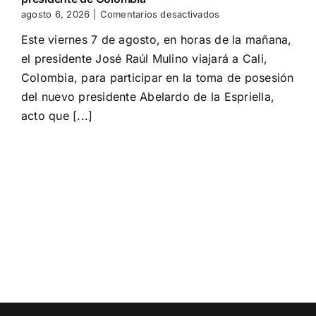
en
agosto 6, 2026
|
Comentarios desactivados
Mulino
Este viernes 7 de agosto, en horas de la mañana,
participa
en
el presidente José Raúl Mulino viajará a Cali,
toma
Colombia, para participar en la toma de posesión
de
posesión
del nuevo presidente Abelardo de la Espriella,
del
acto que [...]
presidente
de
Colombia