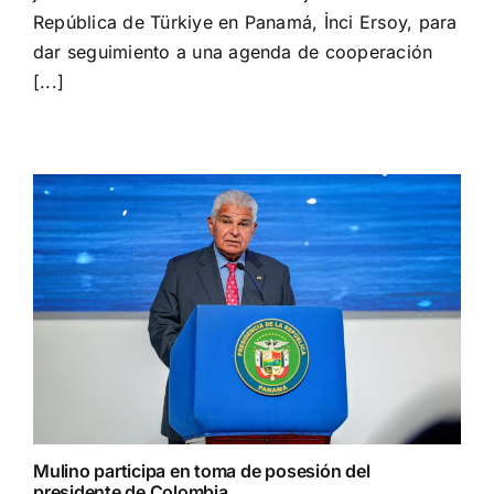
cooperación
República de Türkiye en Panamá, İnci Ersoy, para
en
dar seguimiento a una agenda de cooperación
materia
[...]
cultural,
diplomática
y
arqueológica
Mulino participa en toma de posesión del
presidente de Colombia