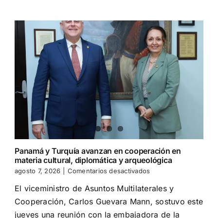
ámbito
internacional?
La
Corte
Penal
Internacional
abre
nuevas
vacantes
Panamá y Turquía avanzan en cooperación en
materia cultural, diplomática y arqueológica
en
agosto 7, 2026
|
Comentarios desactivados
Panamá
El viceministro de Asuntos Multilaterales y
y
Turquía
Cooperación, Carlos Guevara Mann, sostuvo este
avanzan
jueves una reunión con la embajadora de la
en