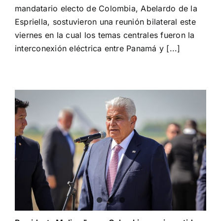
y
mandatario electo de Colombia, Abelardo de la
combate
Espriella, sostuvieron una reunión bilateral este
al
crimen
viernes en la cual los temas centrales fueron la
organizado,
interconexión eléctrica entre Panamá y [...]
puntos
centrales
del
encuentro
Mulino
–
De
la
Espriella