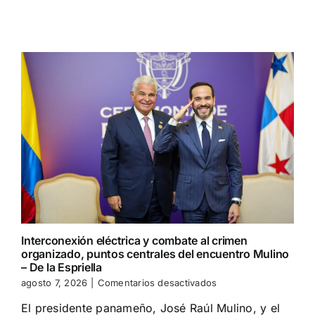
con
presidente
De
la
Espriella
Interconexión eléctrica y combate al crimen
organizado, puntos centrales del encuentro Mulino
– De la Espriella
en
agosto 7, 2026
|
Comentarios desactivados
Interconexión
El presidente panameño, José Raúl Mulino, y el
eléctrica