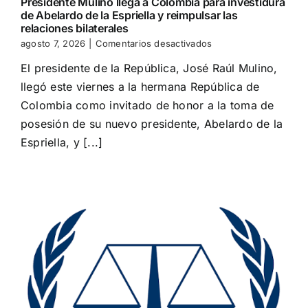
Presidente Mulino llega a Colombia para investidura
de Abelardo de la Espriella y reimpulsar las
relaciones bilaterales
en
agosto 7, 2026
|
Comentarios desactivados
Presidente
El presidente de la República, José Raúl Mulino,
Mulino
llega
llegó este viernes a la hermana República de
a
Colombia como invitado de honor a la toma de
Colombia
para
posesión de su nuevo presidente, Abelardo de la
investidura
Espriella, y [...]
de
Abelardo
de
la
Espriella
y
reimpulsar
las
relaciones
bilaterales