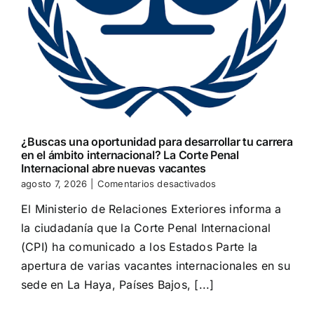
¿Buscas una oportunidad para desarrollar tu carrera
en el ámbito internacional? La Corte Penal
Internacional abre nuevas vacantes
en
agosto 7, 2026
|
Comentarios desactivados
¿Buscas
El Ministerio de Relaciones Exteriores informa a
una
oportunidad
la ciudadanía que la Corte Penal Internacional
para
(CPI) ha comunicado a los Estados Parte la
desarrollar
tu
apertura de varias vacantes internacionales en su
carrera
sede en La Haya, Países Bajos, [...]
en
el