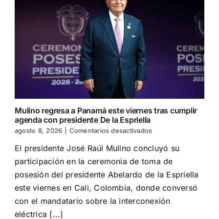
Mulino regresa a Panamá este viernes tras cumplir
agenda con presidente De la Espriella
en
agosto 8, 2026
|
Comentarios desactivados
Mulino
El presidente José Raúl Mulino concluyó su
regresa
a
participación en la ceremonia de toma de
Panamá
posesión del presidente Abelardo de la Espriella
este
viernes
este viernes en Cali, Colombia, donde conversó
tras
con el mandatario sobre la interconexión
cumplir
eléctrica [...]
agenda