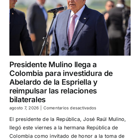
Espriella
Presidente Mulino llega a
Colombia para investidura de
Abelardo de la Espriella y
reimpulsar las relaciones
bilaterales
en
agosto 7, 2026
|
Comentarios desactivados
Presidente
El presidente de la República, José Raúl Mulino,
Mulino
llega
llegó este viernes a la hermana República de
a
Colombia como invitado de honor a la toma de
Colombia