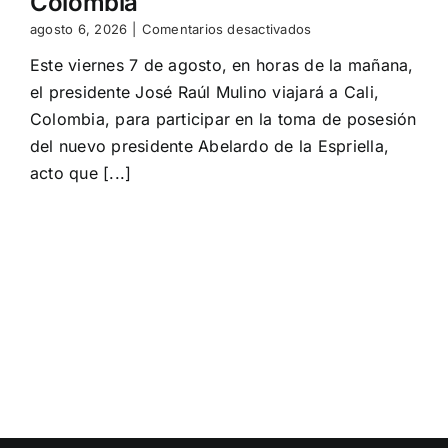
Colombia
en
agosto 6, 2026
|
Comentarios desactivados
Mulino
Este viernes 7 de agosto, en horas de la mañana,
participa
en
el presidente José Raúl Mulino viajará a Cali,
toma
Colombia, para participar en la toma de posesión
de
posesión
del nuevo presidente Abelardo de la Espriella,
del
acto que [...]
presidente
de
Colombia