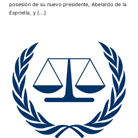
para
posesión de su nuevo presidente, Abelardo de la
investidura
Espriella, y [...]
de
Abelardo
de
la
Espriella
y
reimpulsar
las
relaciones
bilaterales