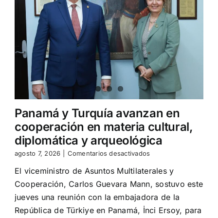
Internacional
abre
nuevas
vacantes
Panamá y Turquía avanzan en
cooperación en materia cultural,
diplomática y arqueológica
en
agosto 7, 2026
|
Comentarios desactivados
Panamá
El viceministro de Asuntos Multilaterales y
y
Turquía
Cooperación, Carlos Guevara Mann, sostuvo este
avanzan
jueves una reunión con la embajadora de la
en
cooperación
República de Türkiye en Panamá, İnci Ersoy, para
en