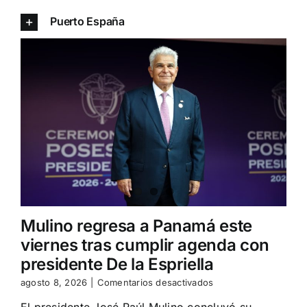
Puerto España
Mulino regresa a Panamá este
viernes tras cumplir agenda con
presidente De la Espriella
en
agosto 8, 2026
|
Comentarios desactivados
Mulino
El presidente José Raúl Mulino concluyó su