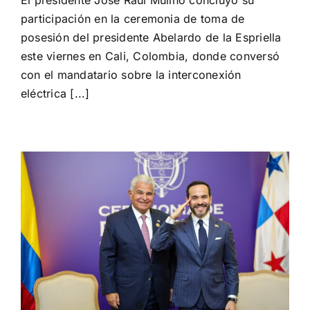
regresa
a
participación en la ceremonia de toma de
Panamá
posesión del presidente Abelardo de la Espriella
este
viernes
este viernes en Cali, Colombia, donde conversó
tras
con el mandatario sobre la interconexión
cumplir
eléctrica [...]
agenda
con
presidente
De
la
Espriella