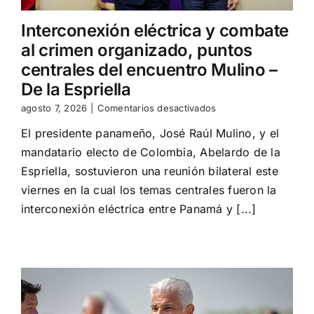
Interconexión eléctrica y combate
al crimen organizado, puntos
centrales del encuentro Mulino –
De la Espriella
en
agosto 7, 2026
|
Comentarios desactivados
Interconexión
El presidente panameño, José Raúl Mulino, y el
eléctrica
y
mandatario electo de Colombia, Abelardo de la
combate
Espriella, sostuvieron una reunión bilateral este
al
crimen
viernes en la cual los temas centrales fueron la
organizado,
interconexión eléctrica entre Panamá y [...]
puntos
centrales
del
encuentro
Mulino
–
De
la