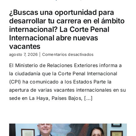
¿Buscas una oportunidad para
desarrollar tu carrera en el ámbito
internacional? La Corte Penal
Internacional abre nuevas
vacantes
en
agosto 7, 2026
|
Comentarios desactivados
¿Buscas
El Ministerio de Relaciones Exteriores informa a
una
oportunidad
la ciudadanía que la Corte Penal Internacional
para
(CPI) ha comunicado a los Estados Parte la
desarrollar
tu
apertura de varias vacantes internacionales en su
carrera
sede en La Haya, Países Bajos, [...]
en
el
ámbito
internacional?
La
Corte
Penal