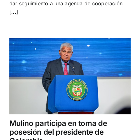
dar seguimiento a una agenda de cooperación
materia
[...]
cultural,
diplomática
y
arqueológica
Mulino participa en toma de
posesión del presidente de