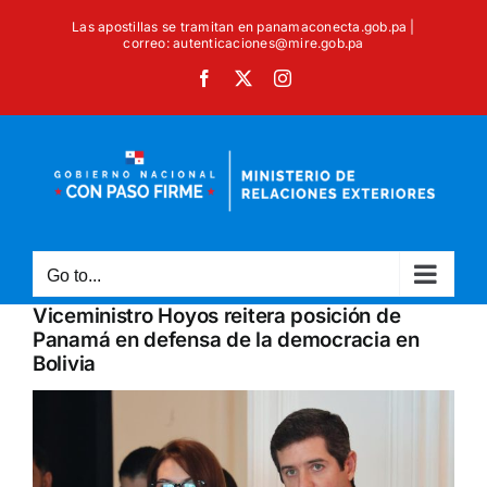
Skip
Las apostillas se tramitan en panamaconecta.gob.pa |
to
correo: autenticaciones@mire.gob.pa
content
Facebook
X
Instagram
Go to...
Viceministro Hoyos reitera posición de
Panamá en defensa de la democracia en
Bolivia
View
Larger
Image