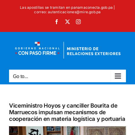
Skip
Las apostillas se tramitan en panamaconecta.gob.pa |
to
correo: autenticaciones@mire.gob.pa
content
Facebook
X
Instagram
Go to...
Viceministro Hoyos y canciller Bourita de
Marruecos impulsan mecanismos de
cooperación en materia logística y portuaria
View