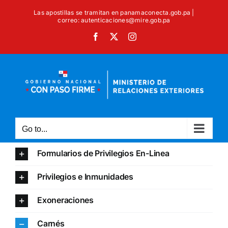
Skip
Las apostillas se tramitan en panamaconecta.gob.pa |
to
correo: autenticaciones@mire.gob.pa
content
Facebook
X
Instagram
Go to...
Formularios de Privilegios En-Linea
Privilegios e Inmunidades
Exoneraciones
Carnés