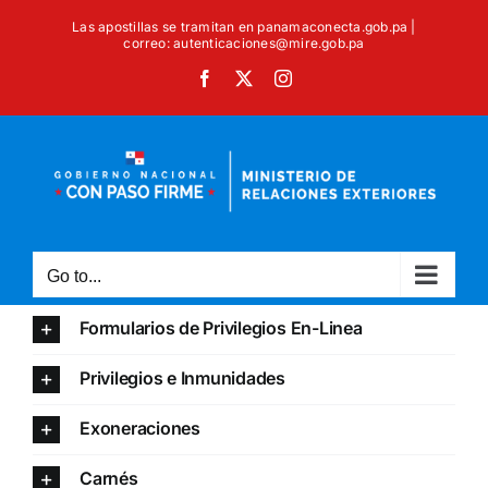
Skip
Las apostillas se tramitan en panamaconecta.gob.pa |
to
correo: autenticaciones@mire.gob.pa
content
Facebook
X
Instagram
Go to...
Formularios de Privilegios En-Linea
Privilegios e Inmunidades
Exoneraciones
Carnés