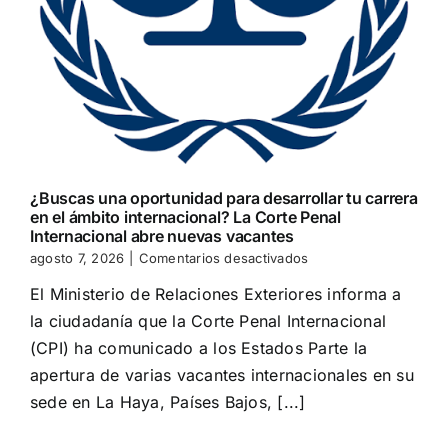
¿Buscas una oportunidad para desarrollar tu carrera
en el ámbito internacional? La Corte Penal
Internacional abre nuevas vacantes
en
agosto 7, 2026
|
Comentarios desactivados
¿Buscas
El Ministerio de Relaciones Exteriores informa a
una
oportunidad
la ciudadanía que la Corte Penal Internacional
para
(CPI) ha comunicado a los Estados Parte la
desarrollar
tu
apertura de varias vacantes internacionales en su
carrera
sede en La Haya, Países Bajos, [...]
en
el
ámbito