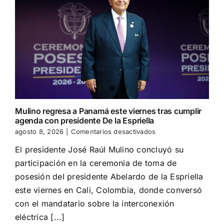
Mulino regresa a Panamá este viernes tras cumplir
agenda con presidente De la Espriella
en
agosto 8, 2026
|
Comentarios desactivados
Mulino
El presidente José Raúl Mulino concluyó su
regresa
a
participación en la ceremonia de toma de
Panamá
posesión del presidente Abelardo de la Espriella
este
viernes
este viernes en Cali, Colombia, donde conversó
tras
con el mandatario sobre la interconexión
cumplir
eléctrica [...]
agenda