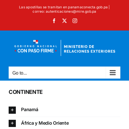
Skip
Las apostillas se tramitan en panamaconecta.gob.pa |
to
correo: autenticaciones@mire.gob.pa
content
Facebook
X
Instagram
Go to...
CONTINENTE
Panamá
África y Medio Oriente