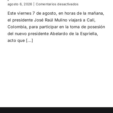
en
agosto 6, 2026
|
Comentarios desactivados
Mulino
Este viernes 7 de agosto, en horas de la mañana,
participa
en
el presidente José Raúl Mulino viajará a Cali,
toma
Colombia, para participar en la toma de posesión
de
posesión
del nuevo presidente Abelardo de la Espriella,
del
acto que [...]
presidente
de
Colombia