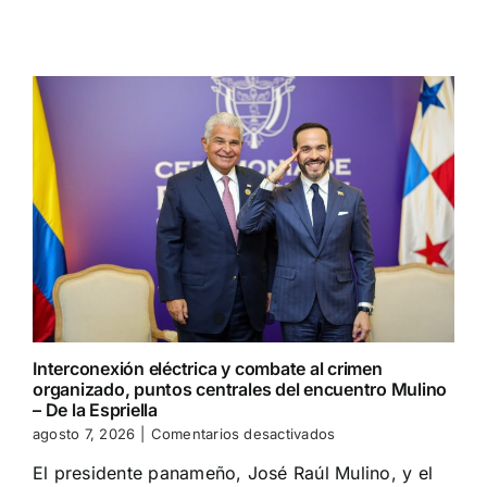
con
presidente
De
la
Espriella
Interconexión eléctrica y combate al crimen
organizado, puntos centrales del encuentro Mulino
– De la Espriella
en
agosto 7, 2026
|
Comentarios desactivados
Interconexión
El presidente panameño, José Raúl Mulino, y el
eléctrica