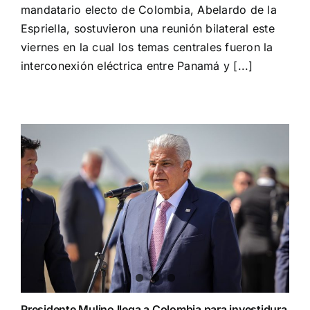
y
mandatario electo de Colombia, Abelardo de la
combate
Espriella, sostuvieron una reunión bilateral este
al
crimen
viernes en la cual los temas centrales fueron la
organizado,
interconexión eléctrica entre Panamá y [...]
puntos
centrales
del
encuentro
Mulino
–
De
la
Espriella
Presidente Mulino llega a Colombia para investidura