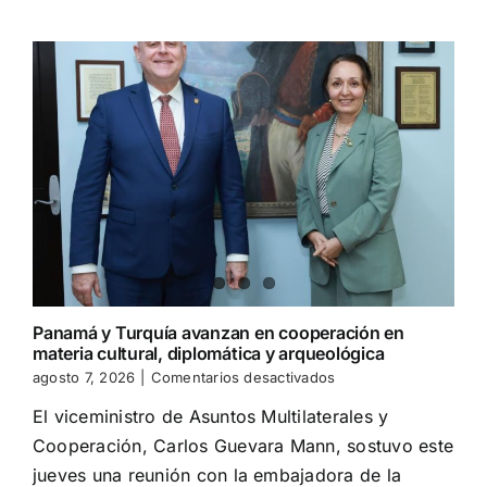
internacional?
La
Corte
Penal
Internacional
abre
nuevas
vacantes
Panamá y Turquía avanzan en cooperación en
materia cultural, diplomática y arqueológica
en
agosto 7, 2026
|
Comentarios desactivados
Panamá
El viceministro de Asuntos Multilaterales y
y
Turquía
Cooperación, Carlos Guevara Mann, sostuvo este
avanzan
jueves una reunión con la embajadora de la
en