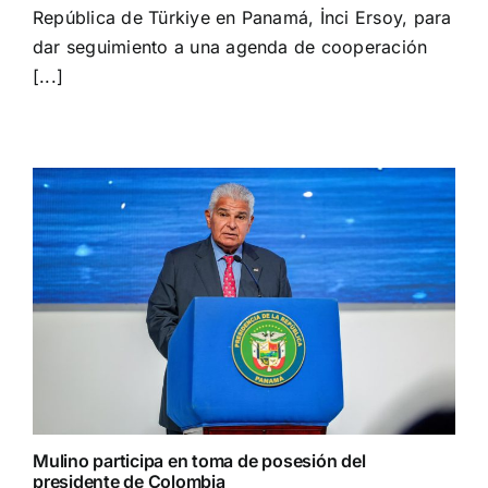
cooperación
República de Türkiye en Panamá, İnci Ersoy, para
en
dar seguimiento a una agenda de cooperación
materia
[...]
cultural,
diplomática
y
arqueológica
Mulino participa en toma de posesión del
presidente de Colombia