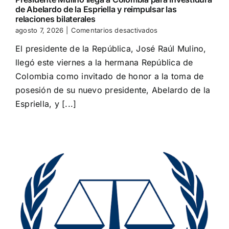
de Abelardo de la Espriella y reimpulsar las
relaciones bilaterales
en
agosto 7, 2026
|
Comentarios desactivados
Presidente
El presidente de la República, José Raúl Mulino,
Mulino
llega
llegó este viernes a la hermana República de
a
Colombia como invitado de honor a la toma de
Colombia
para
posesión de su nuevo presidente, Abelardo de la
investidura
Espriella, y [...]
de
Abelardo
de
la
Espriella
y
reimpulsar
las
relaciones
bilaterales