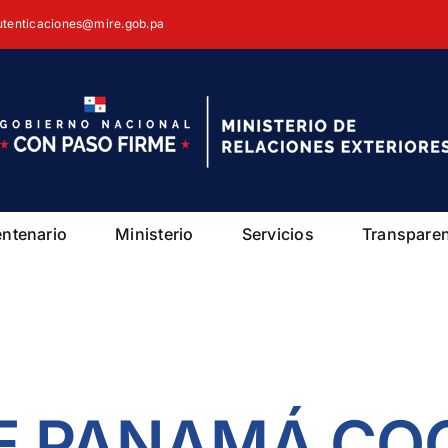
autenticaciones@mire.gob.pa
entenario
Ministerio
Servicios
Transpare
E PANAMÁ CO