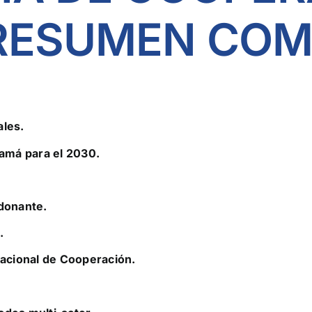
RESUMEN COM
ales.
amá para el 2030.
donante.
.
Nacional de Cooperación.